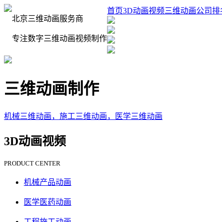
首页
3D动画视频
三维动画公司排
北京三维动画服务商
专注数字三维动画视频制作
三维动画制作
机械三维动画，施工三维动画，医学三维动画
3D动画视频
PRODUCT CENTER
机械产品动画
医学医药动画
工程施工动画