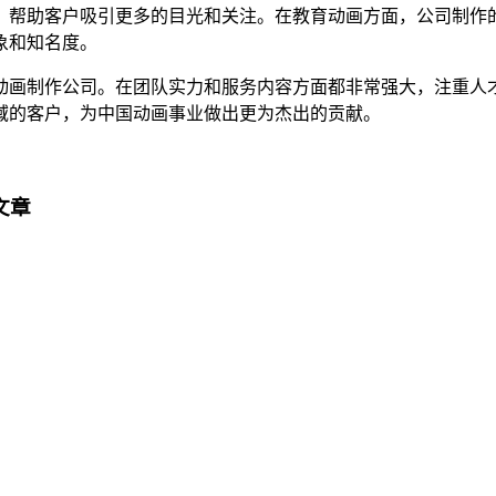
，帮助客户吸引更多的目光和关注。在教育动画方面，公司制作
象和知名度。
动画制作公司。在团队实力和服务内容方面都非常强大，注重人
域的客户，为中国动画事业做出更为杰出的贡献。
文章