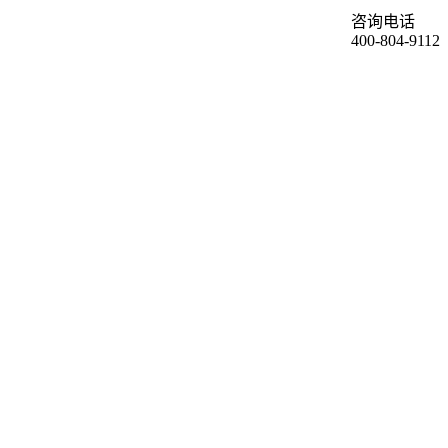
咨询电话
400-804-9112