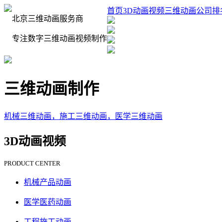
首页
3D动画视频
三维动画公司排
北京三维动画服务商
专注数字三维动画视频制作
三维动画制作
机械三维动画，施工三维动画，医学三维动画
3D动画视频
PRODUCT CENTER
机械产品动画
医学医药动画
工程施工动画