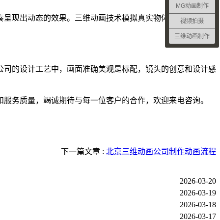
MG动画制作
奏呈现出动态的效果。三维动画技术模拟真实物体，以动画的形
视频拍摄
三维动画制作
公司的设计工艺中，画面准确美观是标配，镜头的创意和设计感
和服务质量，竭诚期待与每一位客户的合作，欢迎来电咨询。
下一篇文章 :
北京三维动画公司制作动画流程
2026-03-20
2026-03-19
2026-03-18
2026-03-17