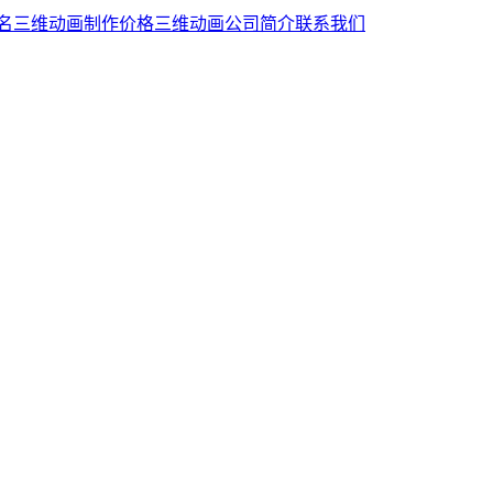
名
三维动画制作价格
三维动画公司简介
联系我们