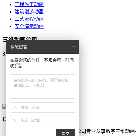
工程施工动画
建筑漫游动画
工艺流程动画
安全演示动画
三维动画公司
请您留言
3D动画视频设计
hi,感谢您的信任，客服会第一时间
联系您
三维动画制作案例视 ...
建筑漫游动画制作过 ...
事故模拟安全演示三 ...
企业施工安全演示动 ...
细胞系医学3d动画 ...
扫码咨询报价
北京三维动画公司 艺虎北京动画公司专业从事数字三维动画视
提交