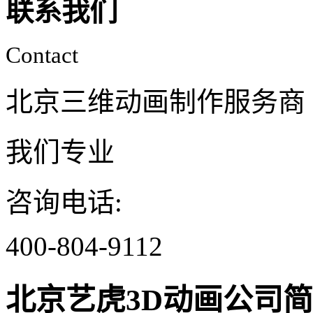
联系我们
Contact
北京三维动画制作服务商
我们专业
咨询电话:
400-804-9112
北京艺虎3D动画公司简