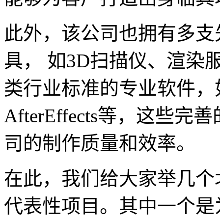
此外，该公司也拥有多支
具， 如3D扫描仪、渲
类行业标准的专业软件，如May
AfterEffects等，
司的制作质量和效率。
在此，我们给大家举几个
代表性项目。其中一个是