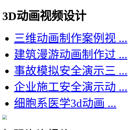
3D动画视频设计
三维动画制作案例视 ...
建筑漫游动画制作过 ...
事故模拟安全演示三 ...
企业施工安全演示动 ...
细胞系医学3d动画 ...