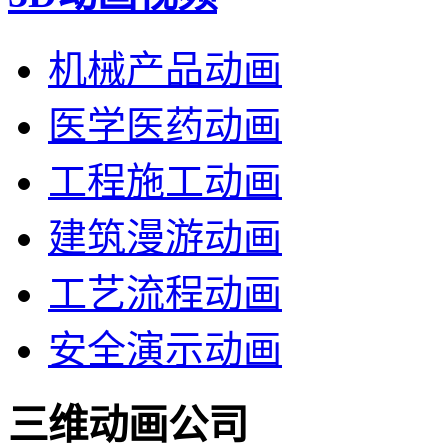
机械产品动画
医学医药动画
工程施工动画
建筑漫游动画
工艺流程动画
安全演示动画
三维动画公司