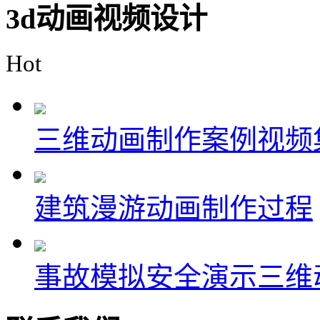
3d动画视频设计
Hot
三维动画制作案例视频
建筑漫游动画制作过程
事故模拟安全演示三维