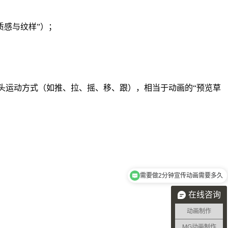
质感与纹样”）；
；
标注镜头运动方式（如推、拉、摇、移、跟），相当于动画的“预览草
需要做2分钟宣传动画需要多久
需要做三维动画
在线咨询
动画制作
MG动画制作