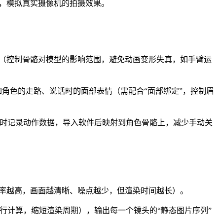
），模拟真实摄像机的拍摄效果。
重”（控制骨骼对模型的影响范围，避免动画变形失真，如手臂运
轨迹——如角色的走路、说话时的面部表情（需配合“面部绑定”，控制眉
，实时记录动作数据，导入软件后映射到角色骨骼上，减少手动关
——采样率越高，画面越清晰、噪点越少，但渲染时间越长）。
并行计算，缩短渲染周期），输出每一个镜头的“静态图片序列”