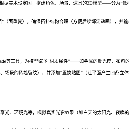
nder等软件，根据美术设定图，搭建角色、场景、道具的3D模型——分
“重叠面”（面重复），确保拓扑结构合理（方便后续绑定动画），并
Maya Hypershade等工具，为模型赋予“材质属性”——如金属的
纹理、场景的砖墙裂纹），并添加“置换贴图”（让平面产生凹凸立
点光、聚光、环境光等，模拟真实光影效果（如白天的太阳光、夜