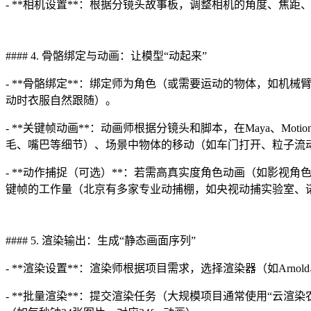
- **相机设置**：根据分镜头故事板，调整相机的角度、焦
#### 4. 骨骼绑定与动画：让模型“动起来”
- **骨骼绑定**：绑定师为角色（或需要运动的物体，如机
动时衣服自然跟随）。
- **关键帧动画**：动画师根据分镜头和脚本，在Maya、Mo
毛、嘴巴等细节）、场景中物体的移动（如车门打开、粒子流
- **动作捕捉（可选）**：若需高真实度角色动画（如影视
键帧的工作量（北京有多家专业动捕棚，如央视动捕实验室、
#### 5. 渲染输出：生成“静态画面序列”
- **渲染设置**：渲染师根据项目需求，选择渲染器（如Arno
- **批量渲染**：提交渲染任务（大规模项目通常使用“云