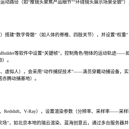
距、运动路径（如“推镜头聚焦产品细节”“环绕镜头展示场景全貌”
械臂）搭建“数字骨骼”（如人体的脊椎、四肢关节），并设置“权
tionBuilder等软件中设置“关键帧”，控制角色/物体的运动
动）。
角色、虚拟人），会采用“动作捕捉技术”——演员穿戴动捕设备
诺亦腾动捕基地）。
ld、Redshift、V-Ray），设置渲染参数（分辨率、采样率
渲染农场”，如北京本地的瑞云渲染、蓝海创意云，通过多台服务器