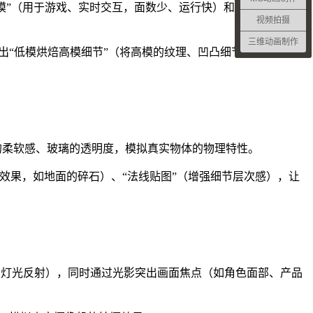
为“低模”（用于游戏、实时交互，面数少、运行快）和“高模”（用于
视频拍摄
三维动画制作
输出“低模烘焙高模细节”（将高模的纹理、凹凸细节映射到低
反光度、布料的柔软感、玻璃的透明度，模拟真实物体的物理特性。
体效果，如地面的碎石）、“法线贴图”（增强细节层次感），让
晚的灯光反射），同时通过光影突出画面焦点（如角色面部、产品