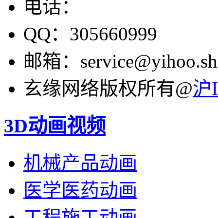
电话：
QQ：305660999
邮箱：service@yihoo.sh
玄缘网络版权所有@
沪I
3D动画视频
机械产品动画
医学医药动画
工程施工动画