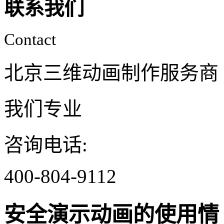
联系我们
Contact
北京三维动画制作服务商
我们专业
咨询电话:
400-804-9112
安全演示动画的使用情