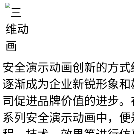
安全演示动画创新的方式
逐渐成为企业新锐形象和
司促进品牌价值的进步。
系列安全演示动画中，便