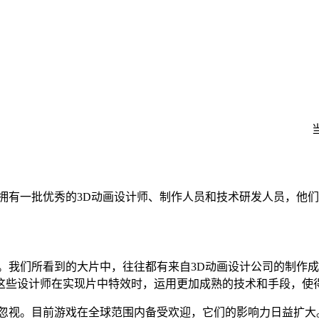
拥有一批优秀的3D动画设计师、制作人员和技术研发人员，他们
。我们所看到的大片中，往往都有来自3D动画设计公司的制作成
这些设计师在实现片中特效时，运用更加成熟的技术和手段，使得
被忽视。目前游戏在全球范围内备受欢迎，它们的影响力日益扩大