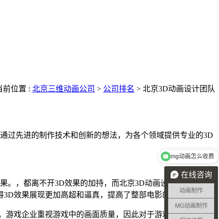
当前位置 :
北京三维动画公司
>
公司排名
>
北京3D动画设计团队
通过先进的制作技术和创新的想法，为各个领域提供专业的3D
mg动画怎么收费
在线咨询
果。，都离不开3D效果的加持，而北京3D动画设计公司在这些
动画制作
3D效果展现更加高超和逼真，提高了整部电影的观感。
MG动画制作
。游戏企业重视游戏中的画面质量，因此对于游戏中各种人物