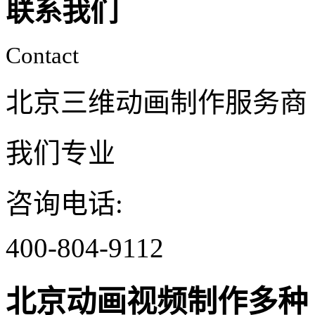
联系我们
Contact
北京三维动画制作服务商
我们专业
咨询电话:
400-804-9112
北京动画视频制作多种