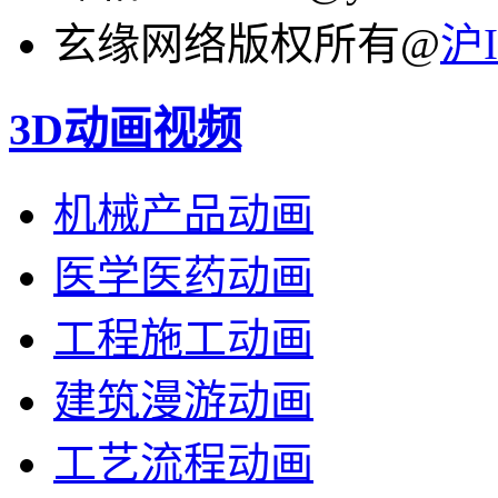
玄缘网络版权所有@
沪I
3D动画视频
机械产品动画
医学医药动画
工程施工动画
建筑漫游动画
工艺流程动画