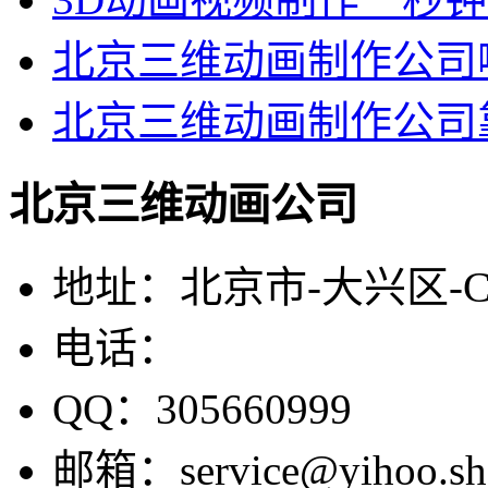
北京三维动画制作公司
北京三维动画制作公司
北京三维动画公司
地址：北京市-大兴区-
电话：
QQ：305660999
邮箱：service@yihoo.sh