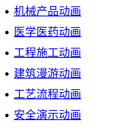
机械产品动画
医学医药动画
工程施工动画
建筑漫游动画
工艺流程动画
安全演示动画