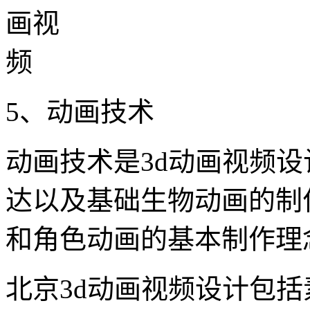
5、动画技术
动画技术是3d动画视频
达以及基础生物动画的制
和角色动画的基本制作理
北京3d动画视频设计包括