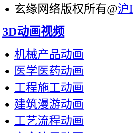
玄缘网络版权所有@
沪I
3D动画视频
机械产品动画
医学医药动画
工程施工动画
建筑漫游动画
工艺流程动画