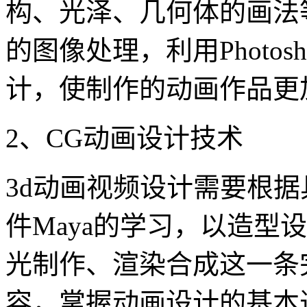
构、光泽、几何体的画法
的图像处理，利用Photo
计，使制作的动画作品更
2、CG动画设计技术
3d动画视频设计需要根
件Maya的学习，以造型
光制作、渲染合成这一条
容，掌握动画设计的基本