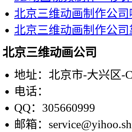
北京三维动画制作公司
北京三维动画制作公司
北京三维动画公司
地址：北京市-大兴区-
电话：
QQ：305660999
邮箱：service@yihoo.sh