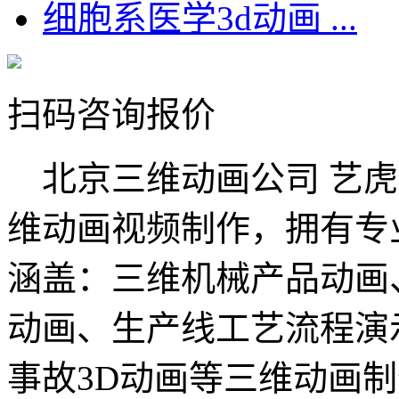
细胞系医学3d动画 ...
扫码咨询报价
北京三维动画公司 艺虎
维动画视频制作，拥有专
涵盖：三维机械产品动画
动画、生产线工艺流程演
事故3D动画等三维动画