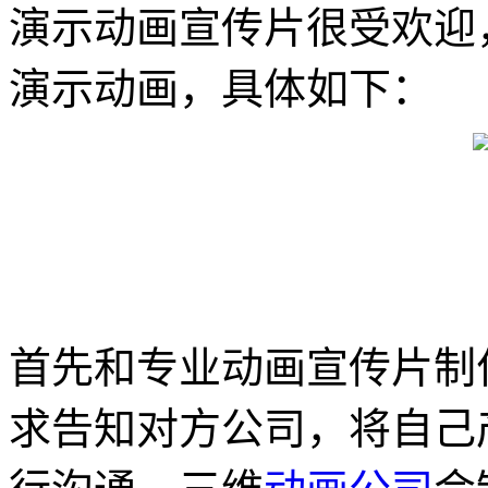
演示动画宣传片很受欢迎
演示动画，具体如下：
首先和专业动画宣传片制
求告知对方公司，将自己