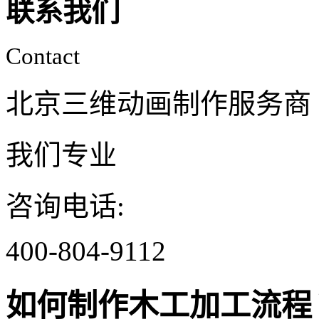
联系我们
Contact
北京三维动画制作服务商
我们专业
咨询电话:
400-804-9112
如何制作木工加工流程