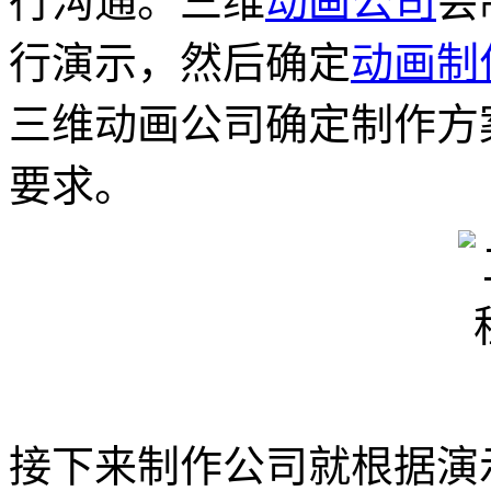
行沟通。三维
动画公司
会
行演示，然后确定
动画制
三维动画公司确定制作方
要求。
接下来制作公司就根据演