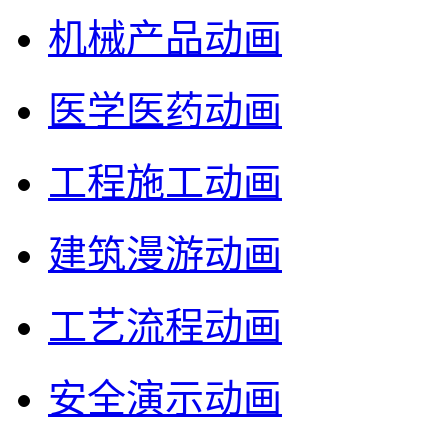
机械产品动画
医学医药动画
工程施工动画
建筑漫游动画
工艺流程动画
安全演示动画