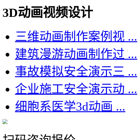
3D动画视频设计
三维动画制作案例视 ...
建筑漫游动画制作过 ...
事故模拟安全演示三 ...
企业施工安全演示动 ...
细胞系医学3d动画 ...