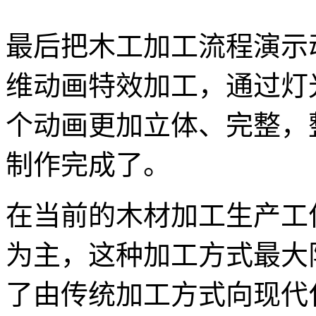
最后把木工加工流程演示
维动画特效加工，通过灯
个动画更加立体、完整，
制作完成了。
在当前的木材加工生产工
为主，这种加工方式最大
了由传统加工方式向现代