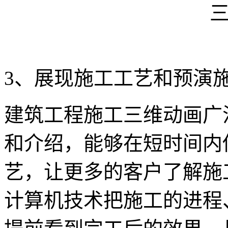
3、展现施工工艺和预演
建筑工程施工三维动画广
和介绍，能够在短时间内
艺，让更多的客户了解施
计算机技术把施工的进程