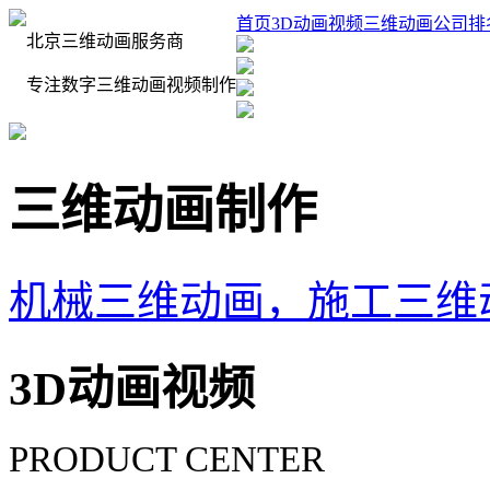
首页
3D动画视频
三维动画公司排
北京三维动画服务商
专注数字三维动画视频制作
三维动画制作
机械三维动画，施工三维
3D动画视频
PRODUCT CENTER