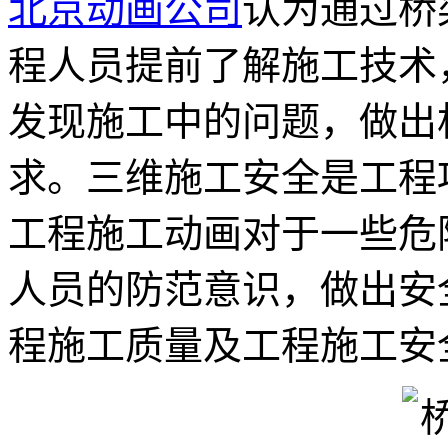
北京动画公司
认为通过桥
程人员提前了解施工技术
发现施工中的问题，做出
求。三维施工安全是工程
工程施工动画对于一些危
人员的防范意识，做出安
程施工质量及工程施工安