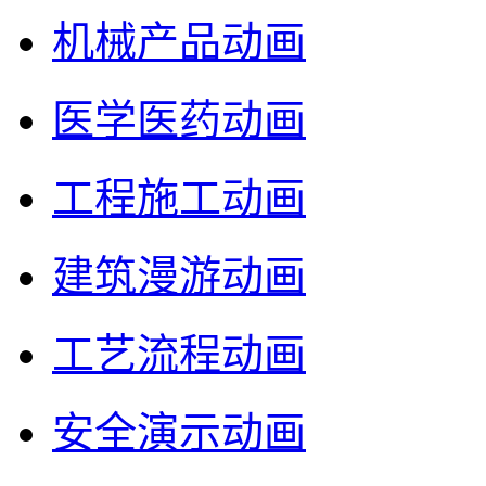
机械产品动画
医学医药动画
工程施工动画
建筑漫游动画
工艺流程动画
安全演示动画