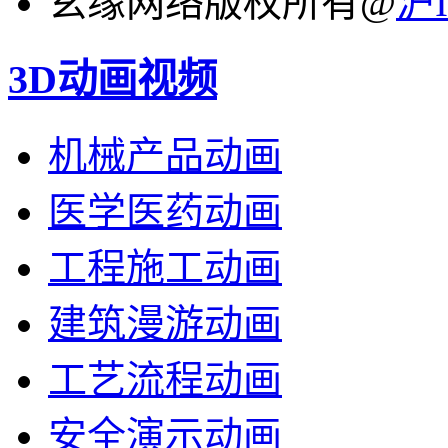
玄缘网络版权所有@
沪I
3D动画视频
机械产品动画
医学医药动画
工程施工动画
建筑漫游动画
工艺流程动画
安全演示动画