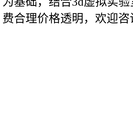
为基础，结合3d虚拟实验
费合理价格透明，欢迎咨