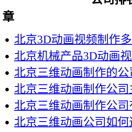
章
北京3D动画视频制作
北京机械产品3D动画
北京三维动画制作的公
北京三维动画制作公司
北京三维动画制作公司
北京三维动画公司如何