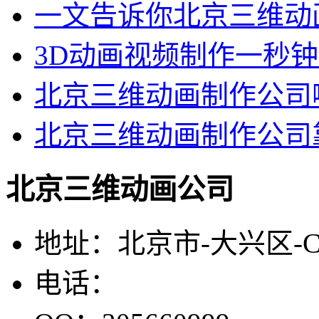
一文告诉你北京三维动
3D动画视频制作一秒
北京三维动画制作公司
北京三维动画制作公司
北京三维动画公司
地址：北京市-大兴区-
电话：