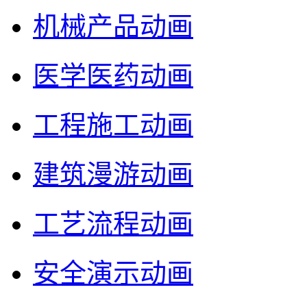
机械产品动画
医学医药动画
工程施工动画
建筑漫游动画
工艺流程动画
安全演示动画