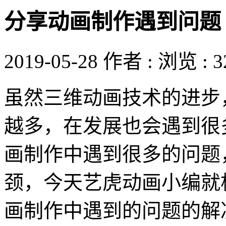
分享动画制作遇到问题
2019-05-28
作者 :
浏览 : 3
虽然三维动画技术的进步
越多，在发展也会遇到很
画制作中遇到很多的问题
颈，今天艺虎动画小编就
画制作中遇到的问题的解