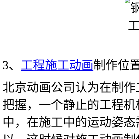
3、
工程施工动画
制作位
北京动画公司认为在制作
把握，一个静止的工程机
中，在施工中的运动姿态