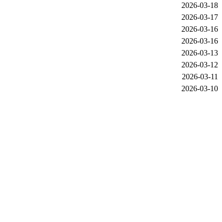
2026-03-18
2026-03-17
2026-03-16
2026-03-16
2026-03-13
2026-03-12
2026-03-11
2026-03-10