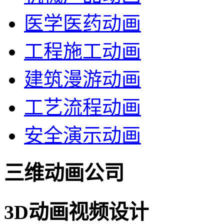
医学医药动画
工程施工动画
建筑漫游动画
工艺流程动画
安全演示动画
三维动画公司
3D动画视频设计