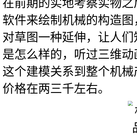
在前期的实地考察实物之
软件来绘制机械的构造图
对草图一种延伸，让人们
是怎么样的，听过三维动
这个建模关系到整个机械
价格在两三千左右。