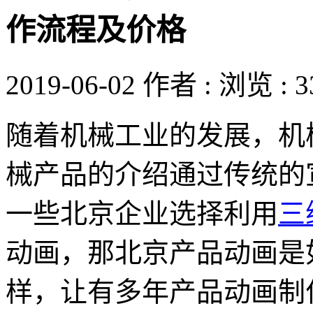
作流程及价格
2019-06-02
作者 :
浏览 : 3
随着机械工业的发展，机
械产品的介绍通过传统的
一些北京企业选择利用
三
动画，那北京产品动画是
样，让有多年产品动画制