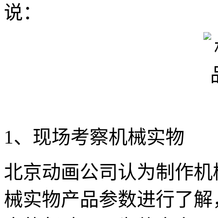
说：
1、现场考察机械实物
北京动画公司认为制作机
械实物产品参数进行了解