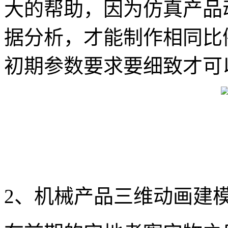
大的帮助，因为仿真产品
据分析，才能制作相同比
初期参数要求要细致才可
2、机械产品三维动画建