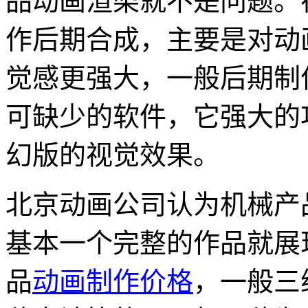
品动画渲染就不是问题。
作后期合成，主要是对动
觉感更强大，一般后期制
可缺少的软件，它强大的
幻版的视觉效果。
北京动画公司认为机械产
基本一个完整的作品就展
品
动画制作价格
，一般三