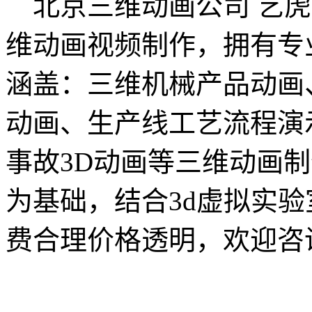
北京三维动画公司 艺虎
维动画视频制作，拥有专
涵盖：三维机械产品动画
动画、生产线工艺流程演
事故3D动画等三维动画
为基础，结合3d虚拟实验
费合理价格透明，欢迎咨