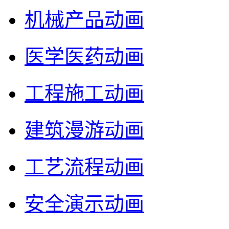
机械产品动画
医学医药动画
工程施工动画
建筑漫游动画
工艺流程动画
安全演示动画