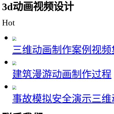
3d动画视频设计
Hot
三维动画制作案例视频
建筑漫游动画制作过程
事故模拟安全演示三维