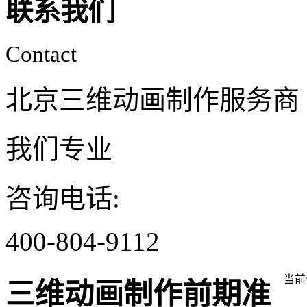
联系我们
Contact
北京三维动画制作服务商
我们专业
咨询电话:
400-804-9112
当前
三维动画制作前期准