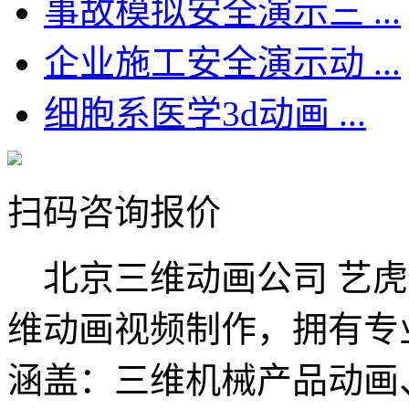
事故模拟安全演示三 ...
企业施工安全演示动 ...
细胞系医学3d动画 ...
扫码咨询报价
北京三维动画公司 艺虎
维动画视频制作，拥有专
涵盖：三维机械产品动画