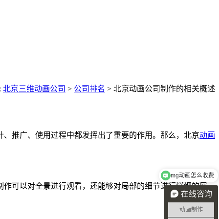
:
北京三维动画公司
>
公司排名
>
北京动画公司制作的相关概述
计、推广、使用过程中都发挥出了重要的作用。那么，北京
动画
mg动画怎么收费
制作可以对全景进行观看，还能够对局部的细节进行详细的展
在线咨询
动画制作