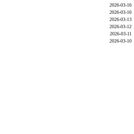
2026-03-16
2026-03-16
2026-03-13
2026-03-12
2026-03-11
2026-03-10