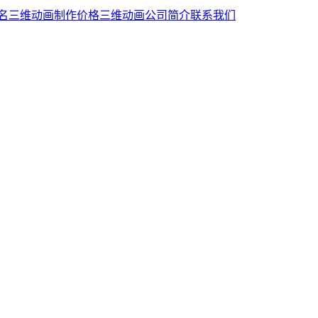
名
三维动画制作价格
三维动画公司简介
联系我们