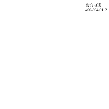
咨询电话
400-804-9112