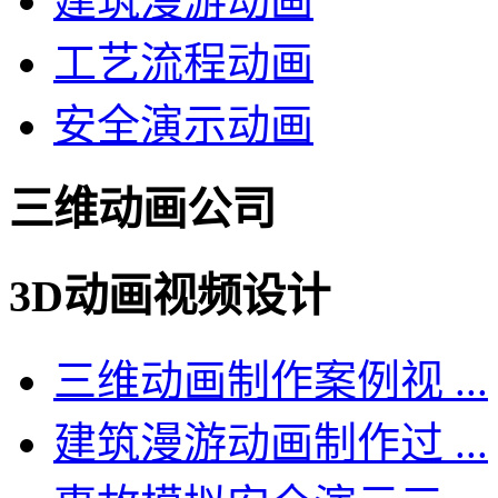
建筑漫游动画
工艺流程动画
安全演示动画
三维动画公司
3D动画视频设计
三维动画制作案例视 ...
建筑漫游动画制作过 ...