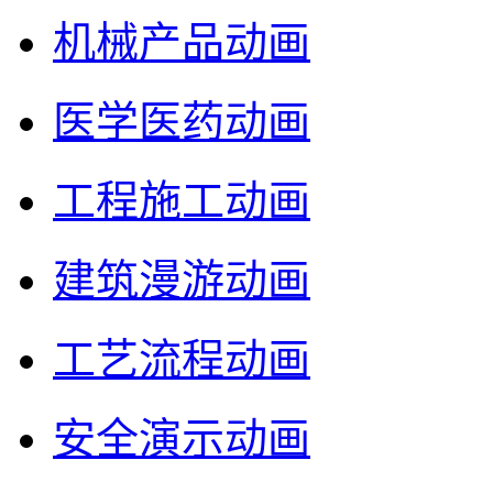
机械产品动画
医学医药动画
工程施工动画
建筑漫游动画
工艺流程动画
安全演示动画