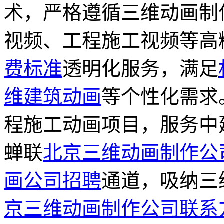
术，严格遵循‌三维动画制
视频‌、‌工程施工视频‌等
费标准
‌透明化服务，满足‌
维建筑动画
‌等个性化需求
程施工动画‌项目，服务
蝉联
北京三维动画制作公
画公司招聘
‌通道，吸纳‌
京三维动画制作公司联系