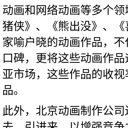
动画和网络动画等多个领
猪侠》、《熊出没》、《
家喻户晓的动画作品，不
口碑，更将这些动画作品
亚市场，这些作品的收视
品。
此外，北京动画制作公司
去、引进来，以增强竞争