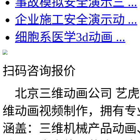
事故模拟安全演示三 ...
企业施工安全演示动 ...
细胞系医学3d动画 ...
扫码咨询报价
北京三维动画公司 艺虎
维动画视频制作，拥有专
涵盖：三维机械产品动画