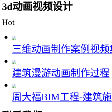
3d动画视频设计
Hot
三维动画制作案例视频
建筑漫游动画制作过程
周大福BIM工程-建筑