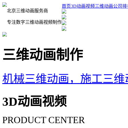
首页
3D动画视频
三维动画公司排
北京三维动画服务商
专注数字三维动画视频制作
三维动画制作
机械三维动画，施工三维
3D动画视频
PRODUCT CENTER