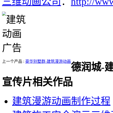
三维动画公司
：
http://ww
上一个产品 :
豪华别墅群-建筑漫游动画
德润城-
宣传片
相关作品
建筑漫游动画制作过程