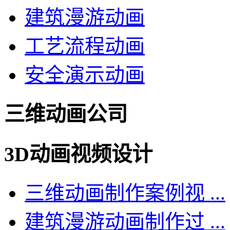
建筑漫游动画
工艺流程动画
安全演示动画
三维动画公司
3D动画视频设计
三维动画制作案例视 ...
建筑漫游动画制作过 ...