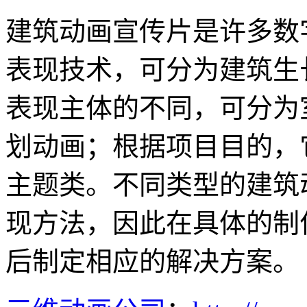
建筑动画宣传片是许多数
表现技术，可分为建筑生
表现主体的不同，可分为
划动画；根据项目目的，
主题类。不同类型的建筑
现方法，因此在具体的制
后制定相应的解决方案。