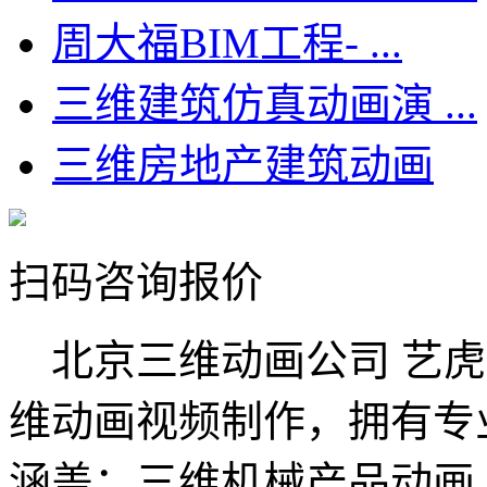
周大福BIM工程- ...
三维建筑仿真动画演 ...
三维房地产建筑动画
扫码咨询报价
北京三维动画公司 艺虎
维动画视频制作，拥有专
涵盖：三维机械产品动画