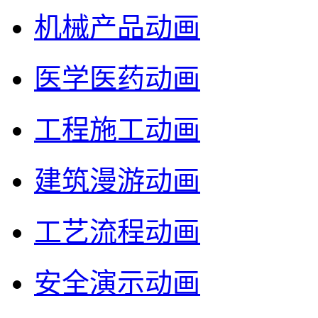
机械产品动画
医学医药动画
工程施工动画
建筑漫游动画
工艺流程动画
安全演示动画