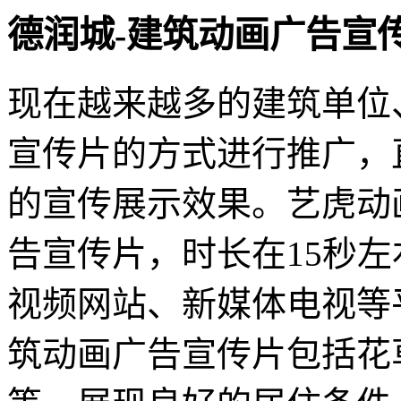
德润城-建筑动画广告宣
现在越来越多的建筑单位
宣传片的方式进行推广，
的宣传展示效果。艺虎动
告宣传片，时长在15秒左
视频网站、新媒体电视等
筑动画广告宣传片包括花