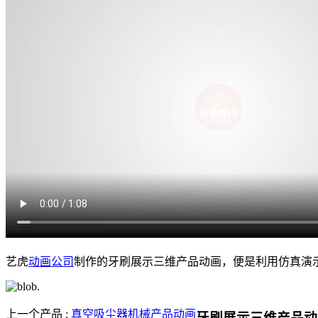
艺虎
动画公司
制作的牙刷展示三维产品动画，便是利用仿真演
上一个产品 :
真空吸尘器机械产品动画
牙刷展示三维产品动