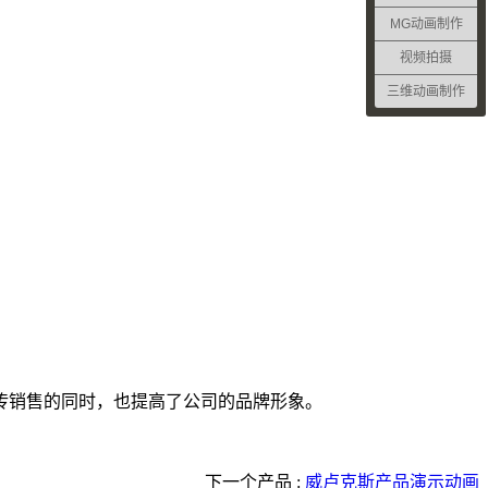
MG动画制作
视频拍摄
三维动画制作
传销售的同时，也提高了公司的品牌形象。
下一个产品 :
威卢克斯产品演示动画