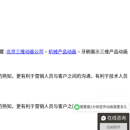
 :
北京三维动画公司
>
机械产品动画
>
牙刷展示三维产品动画
的熟知，更有利于营销人员与客户之间的沟通，有利于技术人员
的熟知，更有利于营销人员与客户之间的沟通，有利于技术人员
需要做2分钟宣传动画需要多久
在线咨询
动画制作