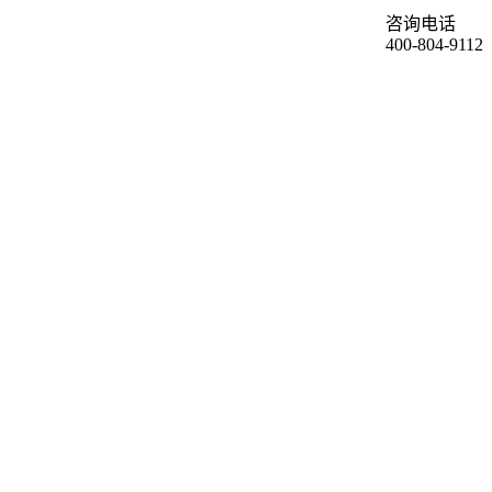
咨询电话
400-804-9112