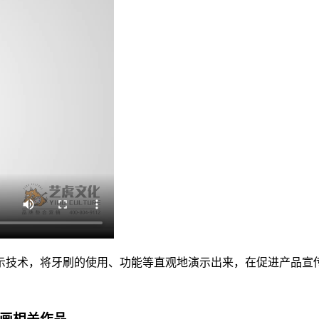
示技术，将牙刷的使用、功能等直观地演示出来，在促进产品宣
画
相关作品