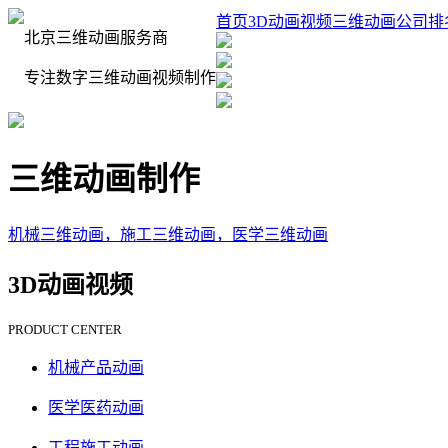
首页
3D动画视频
三维动画公司排
北京三维动画服务商
专注数字三维动画视频制作
三维动画制作
机械三维动画，施工三维动画，医学三维动画
3D动画视频
PRODUCT CENTER
机械产品动画
医学医药动画
工程施工动画