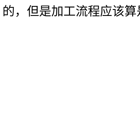
的，但是加工流程应该算