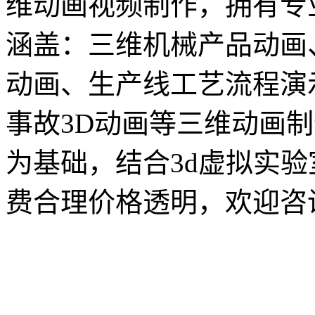
维动画视频制作，拥有专
涵盖：三维机械产品动画
动画、生产线工艺流程演
事故3D动画等三维动画
为基础，结合3d虚拟实验
费合理价格透明，欢迎咨