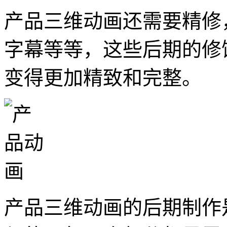
产品三维动画还需要精修
字幕等等，这些后期的修
变得更加精致和完整。
产品三维动画的后期制作