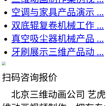
空调与家具产品演示 ...
双底辊复卷机械工作 ...
真空吸尘器机械产品 ...
牙刷展示三维产品动 ...
扫码咨询报价
北京三维动画公司 艺虎