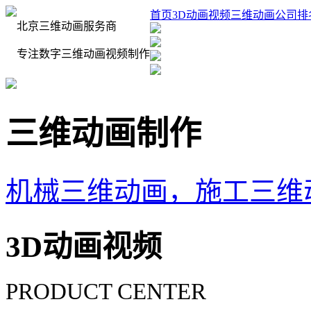
首页
3D动画视频
三维动画公司排
北京三维动画服务商
专注数字三维动画视频制作
三维动画制作
机械三维动画，施工三维
3D动画视频
PRODUCT CENTER