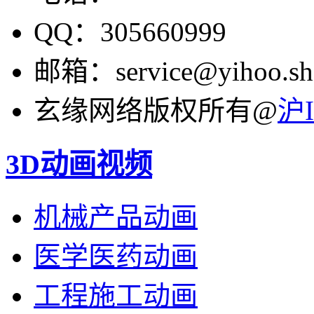
QQ：305660999
邮箱：service@yihoo.sh
玄缘网络版权所有@
沪I
3D动画视频
机械产品动画
医学医药动画
工程施工动画