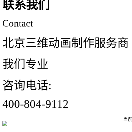
联系我们
Contact
北京三维动画制作服务商
我们专业
咨询电话:
400-804-9112
当前