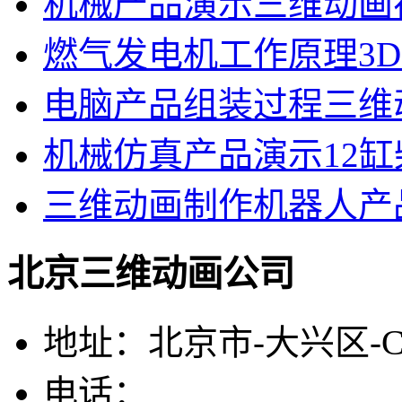
机械产品演示三维动画
燃气发电机工作原理3
电脑产品组装过程三维
机械仿真产品演示12
三维动画制作机器人产
北京三维动画公司
地址：北京市-大兴区-
电话：