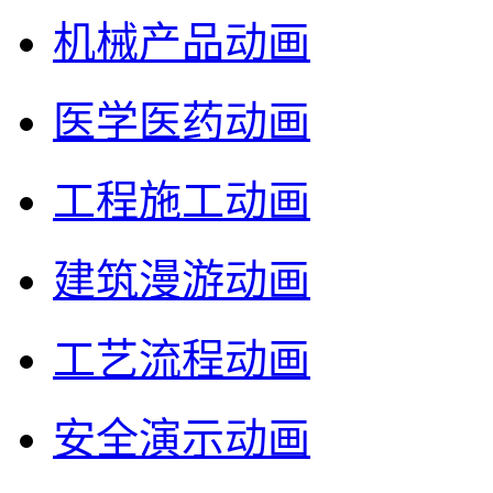
机械产品动画
医学医药动画
工程施工动画
建筑漫游动画
工艺流程动画
安全演示动画